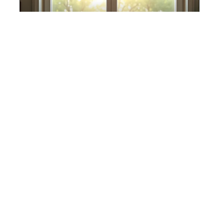
19 juillet 2026
Travailler à la maison : comment aménager un
espace cosy et serein ?
Contact
Mentions Légales
Sitemap