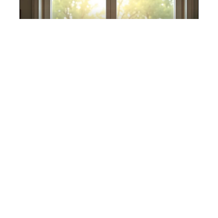
11 mars 2026
Travailler à la maison : comment
aménager un espace cosy et serein ?
Contact
Mentions Légales
Sitemap